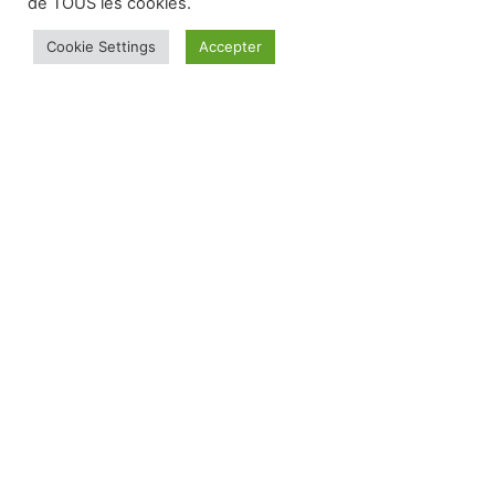
de TOUS les cookies.
SITE RÉALISÉ PAR ALEOWEB.FR
Cookie Settings
Accepter